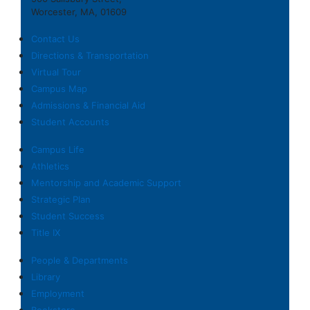
Worcester, MA, 01609
Contact Us
Directions & Transportation
Virtual Tour
Campus Map
Admissions & Financial Aid
Student Accounts
Campus Life
Athletics
Mentorship and Academic Support
Strategic Plan
Student Success
Title IX
People & Departments
Library
Employment
Bookstore