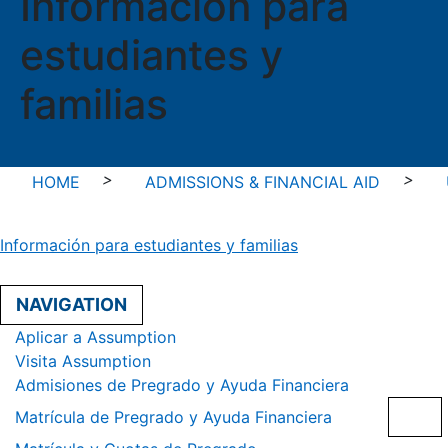
Información para
estudiantes y
familias
>
>
HOME
ADMISSIONS & FINANCIAL AID
Información para estudiantes y familias
NAVIGATION
Aplicar a Assumption
Visita Assumption
Admisiones de Pregrado y Ayuda Financiera
Matrícula de Pregrado y Ayuda Financiera