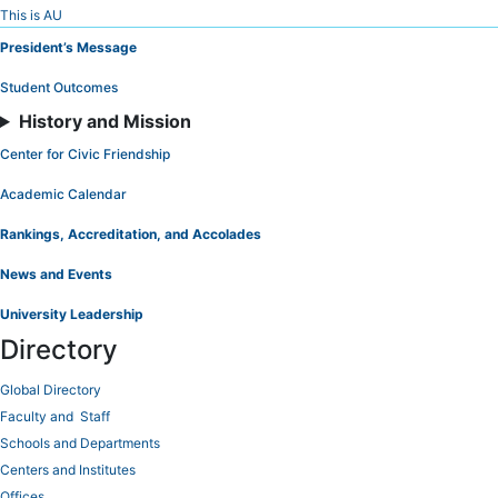
Skip
This is AU
to
President’s Message
Content
Student Outcomes
History and Mission
Center for Civic Friendship
Academic Calendar
Rankings, Accreditation, and Accolades
News and Events
University Leadership
Directory
Global Directory
Faculty and Staff
Schools and Departments
Centers and Institutes
Offices