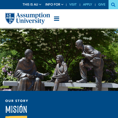
Skip
THIS IS AU
INFO FOR
VISIT
APPLY
GIVE
to
Content
OUR STORY
Misión