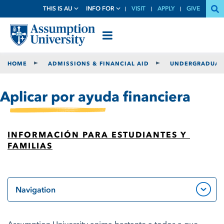
Skip
THIS IS AU
INFO FOR
VISIT
APPLY
GIVE
to
Content
HOME
ADMISSIONS & FINANCIAL AID
UNDERGRADUATE
Aplicar por ayuda financiera
INFORMACIÓN PARA ESTUDIANTES Y 
FAMILIAS
Navigation